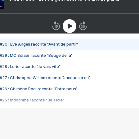
#30 : Eve Angeli raconte "Avant de partir"
#29 : MC Solaar raconte "Bouge de là"
28 : Lorie raconte "Je vais vite"
#27 : Christophe Willem raconte "Jacques a dit"
#26 : Chimène Badi raconte "Entre nous"
#25 : Indochine raconte "3e sexe"
#24 : Zaho raconte "C'est chelou"
#23 : Patrick Bruel raconte "Au café des délices"
#22 : Kyo raconte "Le chemin"