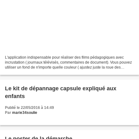
L'application indispensable pour réaliser des films pédagogiques avec
incrustation ( journaux télévisés, commentaires de document). Vous pouvez
utiliser un fond de n'importe quelle couleur ( ajustez juste la roue des
couleurs dans les réglages). lien...
Le kit de dépannage capsule expliqué aux
enfants
Publié le 22/05/2016 à 14:49
Par
marie34soulie
Le poster de la démarche