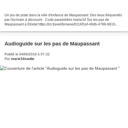
Un jeu de piste dans la ville d'enfance de Maupassant. Des lieux fréquentés
par l'écrivain à découvrir . Code paramètres marie34 Sur les pas de
Maupassant à Etretat https://izi.travel/browse/0116f1ef-49db-4788-8810-
f292b29661de?lang=fr
Audioguide sur les pas de Maupassant
Publié le 04/06/2016 à 07:32
Par
marie34soulie