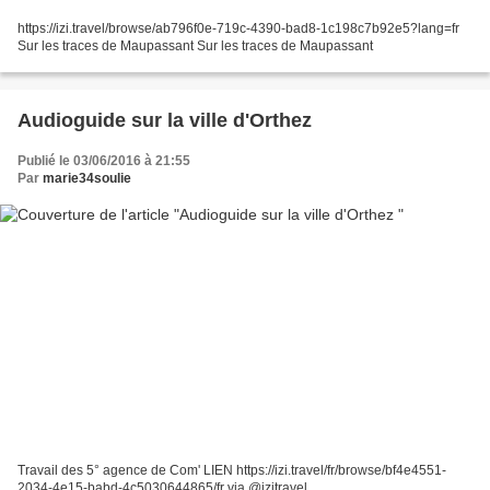
https://izi.travel/browse/ab796f0e-719c-4390-bad8-1c198c7b92e5?lang=fr
Sur les traces de Maupassant Sur les traces de Maupassant
Audioguide sur la ville d'Orthez
Publié le 03/06/2016 à 21:55
Par
marie34soulie
Travail des 5° agence de Com' LIEN https://izi.travel/fr/browse/bf4e4551-
2034-4e15-babd-4c5030644865/fr via @izitravel