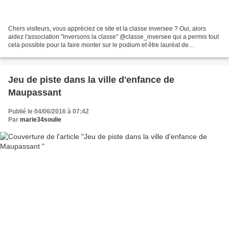
Chers visiteurs, vous appréciez ce site et la classe inversee ? Oui, alors
aidez l'association "inversons la classe" @classe_inversee qui a permis tout
cela possible pour la faire monter sur le podium et être lauréat de
@LaFrancesengage Nous sommes 4ème,...
Jeu de piste dans la ville d'enfance de
Maupassant
Publié le 04/06/2016 à 07:42
Par
marie34soulie