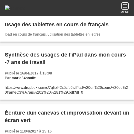
MENU
usage des tablettes en cours de français
Ipad en cours de français, utilisation des tablettes en lettres
Synthèse des usages de l'iPad dans mon cours
-7 ans de travail
Publié le 16/04/2017 à 18:08
Par
marie34soulie
https://www.dropbox.com/s/7qljpl42x5zib6s/iPad%20en%20cours%20de%2
0fran%C3%A7ais%202%20%281%29.pdf?dl=0
Écriture dun canevas et improvisation devant un
écran vert
Publié le 11/04/2017 à 15:16