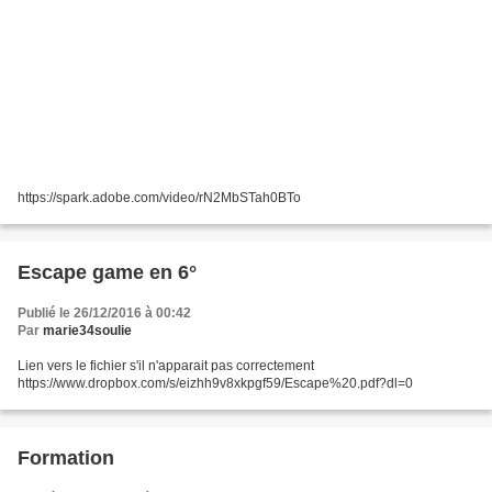
https://spark.adobe.com/video/rN2MbSTah0BTo
Escape game en 6°
Publié le 26/12/2016 à 00:42
Par
marie34soulie
Lien vers le fichier s'il n'apparait pas correctement
https://www.dropbox.com/s/eizhh9v8xkpgf59/Escape%20.pdf?dl=0
Formation