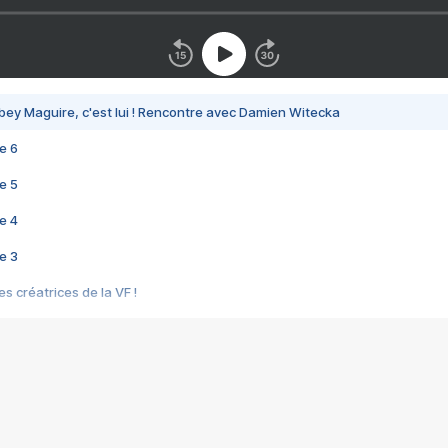
bey Maguire, c'est lui ! Rencontre avec Damien Witecka
e 6
e 5
e 4
e 3
s créatrices de la VF !
e 2
e 1
e Mektoub My Love arrive enfin ! Rencontre avec Shaïn Boumedine et Sal
i : après Toni en famille