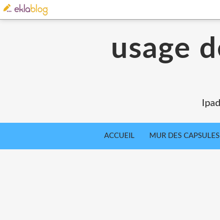
usage d
Ipad
ACCUEIL
MUR DES CAPSULES