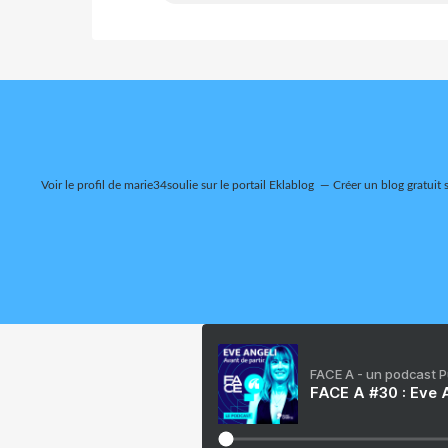
Voir le profil de
marie34soulie
sur le portail Eklablog
Créer un blog gratuit 
FACE A - un podcast 
FACE A #30 : Eve A