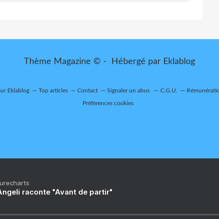
Thème Magazine © - Hébergé par
Eklablog
sur Eklablog
Top articles
Contact
Signaler un abus
C.G.U.
Rémunération
Préférences cookies
Purecharts
ngeli raconte "Avant de partir"