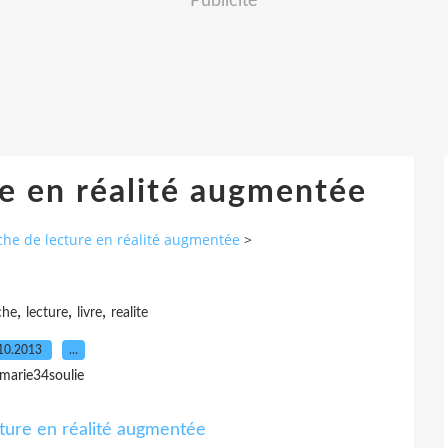
Publicité
re en réalité augmentée
che de lecture en réalité augmentée
>
,
,
,
che
lecture
livre
realite
10.2013
…
 marie34soulie