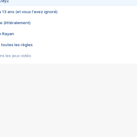
 DayZ
 a 13 ans (et vous l'avez ignoré)
e (littéralement)
im Rayan
 toutes les règles
s les jeux vidéo
us choquant de Rockstar ? - Le scandale BULLY
e plus moche de Steam
du RÊVE tourne au CAUCHEMAR
pendant 8 heures
it… à tort
umiliés par un jeu vidéo
ire - Final Fantasy 8