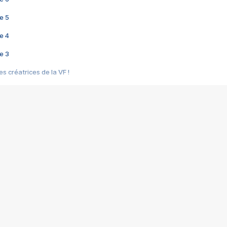
e 5
e 4
e 3
s créatrices de la VF !
e 2
e 1
e Mektoub My Love arrive enfin ! Rencontre avec Shaïn Boumedine et Sal
i : après Toni en famille
elle réalise le bouleversant Dites lui que je l'aime
ais ! Rencontre autour de Vie privée de Rebecca Zlotowski
 de Marguerite, Grave... Rencontre avec Ella Rumpf
 Les Rêveurs, un film intime sur la santé mentale