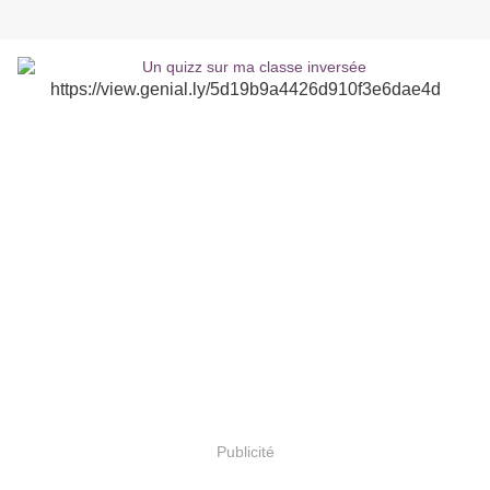
https://view.genial.ly/5d19b9a4426d910f3e6dae4d
Publicité