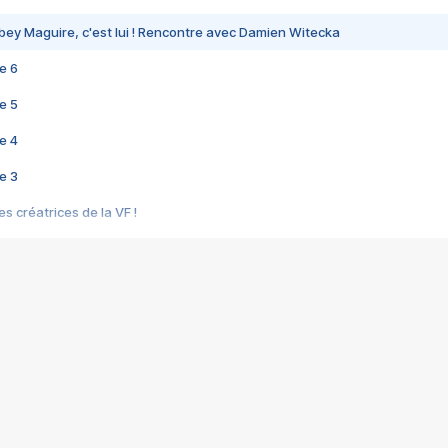
bey Maguire, c'est lui ! Rencontre avec Damien Witecka
e 6
e 5
e 4
e 3
s créatrices de la VF !
e 2
e 1
e Mektoub My Love arrive enfin ! Rencontre avec Shaïn Boumedine et Sal
i : après Toni en famille
elle réalise le bouleversant Dites lui que je l'aime
ais ! Rencontre autour de Vie privée de Rebecca Zlotowski