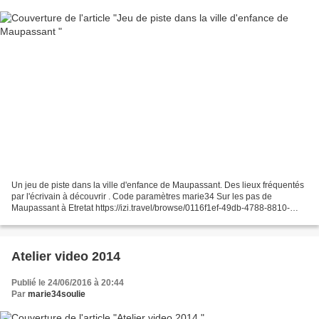
Un jeu de piste dans la ville d'enfance de Maupassant. Des lieux fréquentés
par l'écrivain à découvrir . Code paramètres marie34 Sur les pas de
Maupassant à Etretat https://izi.travel/browse/0116f1ef-49db-4788-8810-
f292b29661de?lang=fr
Atelier video 2014
Publié le 24/06/2016 à 20:44
Par
marie34soulie