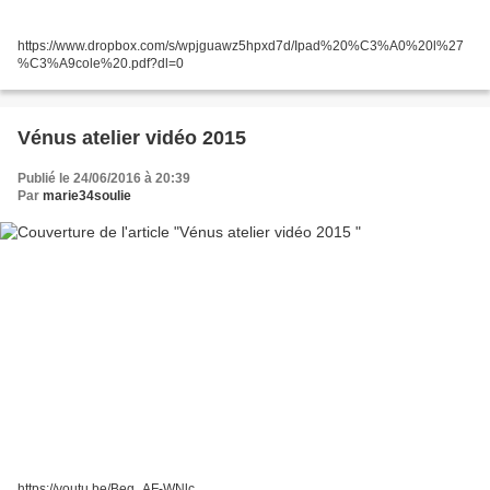
https://www.dropbox.com/s/wpjguawz5hpxd7d/Ipad%20%C3%A0%20l%27
%C3%A9cole%20.pdf?dl=0
Vénus atelier vidéo 2015
Publié le 24/06/2016 à 20:39
Par
marie34soulie
https://youtu.be/Beg_AF-WNlc