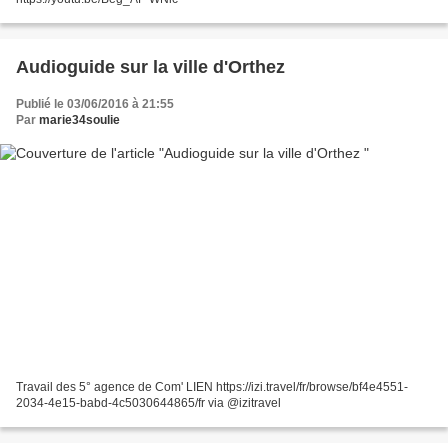
Audioguide sur la ville d'Orthez
Publié le 03/06/2016 à 21:55
Par
marie34soulie
Travail des 5° agence de Com' LIEN https://izi.travel/fr/browse/bf4e4551-
2034-4e15-babd-4c5030644865/fr via @izitravel