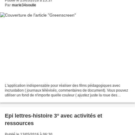
Publié le 25/05/2016 à 23:37
Par
marie34soulie
L'application indispensable pour réaliser des films pédagogiques avec
incrustation ( journaux télévisés, commentaires de document). Vous pouvez
utiliser un fond de n'importe quelle couleur ( ajustez juste la roue des
couleurs dans les réglages). lien...
Epi lettres-histoire 3° avec activités et
ressources
Publié le 13/05/2016 à 06:30