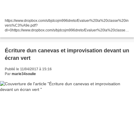
https://www.dropbox.com/s/bjdcojm996dreto/Evaluer%20la%20classe%20in
vers%C3%A9e.pdf?
dl=0https://www.dropbox.com/s/bjdcojm996dreto/Evaluer%20la%20classe%
20invers%C3%A9e.pdf?dl=0
Écriture dun canevas et improvisation devant un
écran vert
Publié le 11/04/2017 à 15:16
Par
marie34soulie