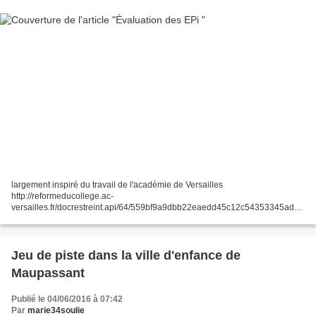
largement inspiré du travail de l'académie de Versailles
http://reformeducollege.ac-
versailles.fr/docrestreint.api/64/559bf9a9dbb22eaedd45c12c54353345ad6c
acc9/pdf/4-evaluation_s_des_epi_charte.pdf voici un tableau pour évaluer
les compétences en EPI
Jeu de piste dans la ville d'enfance de
Maupassant
Publié le 04/06/2016 à 07:42
Par
marie34soulie