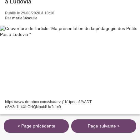
à Ludovia
Publié le 29/08/2020 à 10:16
Par
marie34soulie
https://www.dropbox.com/sh/aarvq1k1fpeeaft/AADT-
eSA3c1h4XhCHQNpaf4Ua?dl=0
< Page précédente
Page suivante >