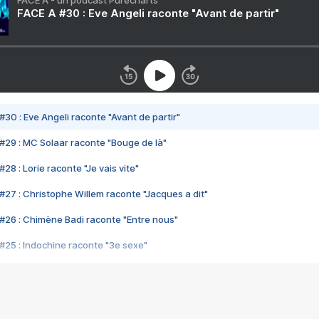
FACE A - un podcast Purecharts
FACE A #30 : Eve Angeli raconte "Avant de partir"
#30 : Eve Angeli raconte "Avant de partir"
#29 : MC Solaar raconte "Bouge de là"
28 : Lorie raconte "Je vais vite"
#27 : Christophe Willem raconte "Jacques a dit"
#26 : Chimène Badi raconte "Entre nous"
#25 : Indochine raconte "3e sexe"
#24 : Zaho raconte "C'est chelou"
#23 : Patrick Bruel raconte "Au café des délices"