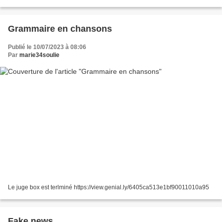
Grammaire en chansons
Publié le 10/07/2023 à 08:06
Par
marie34soulie
Le juge box est terlminé https://view.genial.ly/6405ca513e1bf90011010a95
Fake news