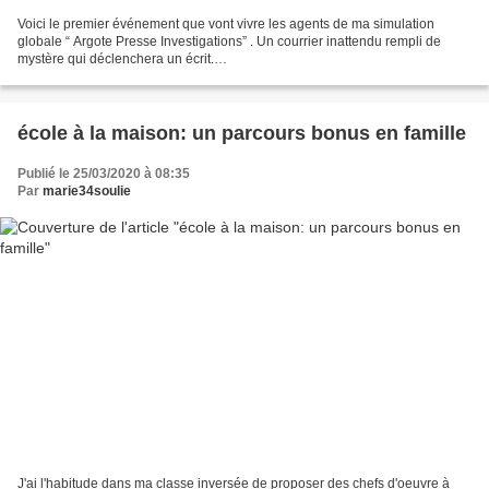
Voici le premier événement que vont vivre les agents de ma simulation
globale “ Argote Presse Investigations” . Un courrier inattendu rempli de
mystère qui déclenchera un écrit.
https://view.genial.ly/60dad24861dbed0dd1bd445f
école à la maison: un parcours bonus en famille
Publié le 25/03/2020 à 08:35
Par
marie34soulie
J'ai l'habitude dans ma classe inversée de proposer des chefs d'oeuvre à