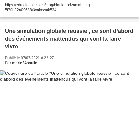
https://edu.glogster.com/glog/blank-horizontal-glog-
5f70b92a09688/3xokewuk524
Une simulation globale réussie , ce sont d’abord
des événements inattendus qui vont la faire
vivre
Publié le 07/07/2021 à 22:27
Par
marie34soulie