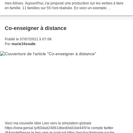
mes élèves. Aujourd'hui, j'ai proposé une production sur les verbes à faire
en famille. 11 familles sur 55 l'ont réalisée. En voici un exemple.
https://soundcloud.com/marie-soul...
Co-enseigner à distance
Publié le 07/07/2021 à 07:06
Par
marie34soulie
Voici ma nouvelle idée Lien vers la simulation globale
https://view.genial.ly/60dad24861dbed0dd1bd445f le compte twitter
@ArgotePresse le lien vers le podcast https://anchor.fm/marie-soulie