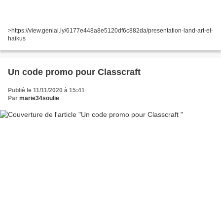
>https://view.genial.ly/6177e448a8e5120df6c882da/presentation-land-art-et-
haikus
Un code promo pour Classcraft
Publié le 11/11/2020 à 15:41
Par
marie34soulie