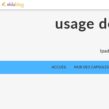
usage d
Ipad
ACCUEIL
MUR DES CAPSULES