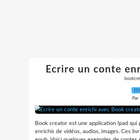
Ecrire un conte en
bookcre
15.
Par
Book creator est une application Ipad qui 
enrichis de vidéos, audios, images. Ces li
epub. Voici quelques exemples de contes é