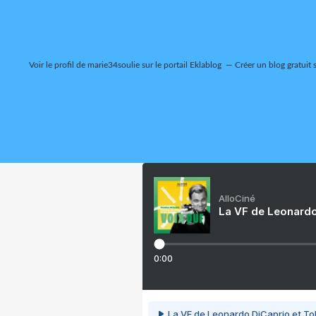
Voir le profil de
marie34soulie
sur le portail Eklablog
Créer un blog gratuit 
AlloCiné
La VF de Leonardo
0:00
La VF de Leonardo DiCaprio et To