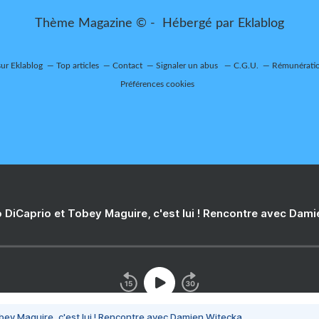
Thème Magazine © - Hébergé par
Eklablog
sur Eklablog
Top articles
Contact
Signaler un abus
C.G.U.
Rémunération
Préférences cookies
 DiCaprio et Tobey Maguire, c'est lui ! Rencontre avec Dam
bey Maguire, c'est lui ! Rencontre avec Damien Witecka