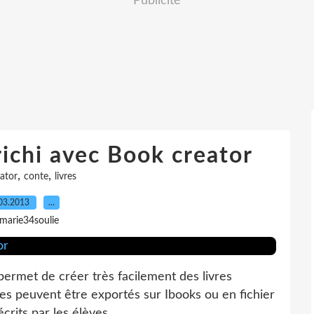
Publicité
richi avec Book creator
,
,
ator
conte
livres
03.2013
…
 marie34soulie
permet de créer très facilement des livres
vres peuvent être exportés sur Ibooks ou en fichier
crits par les élèves