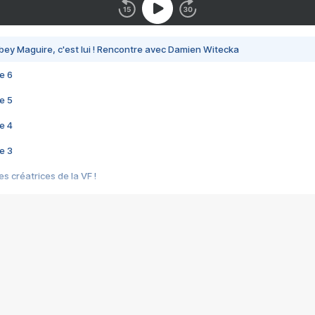
bey Maguire, c'est lui ! Rencontre avec Damien Witecka
e 6
e 5
e 4
e 3
s créatrices de la VF !
e 2
e 1
e Mektoub My Love arrive enfin ! Rencontre avec Shaïn Boumedine et Sal
i : après Toni en famille
elle réalise le bouleversant Dites lui que je l'aime